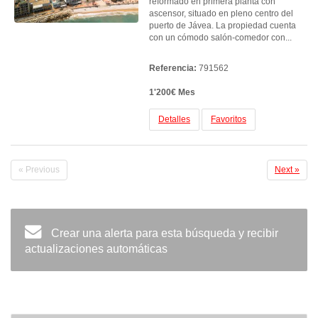
reformado en primera planta con
ascensor, situado en pleno centro del
puerto de Jávea. La propiedad cuenta
con un cómodo salón-comedor con...
Referencia:
791562
1'200€ Mes
Detalles
Favoritos
« Previous
Next »
Crear una alerta para esta búsqueda y recibir
actualizaciones automáticas