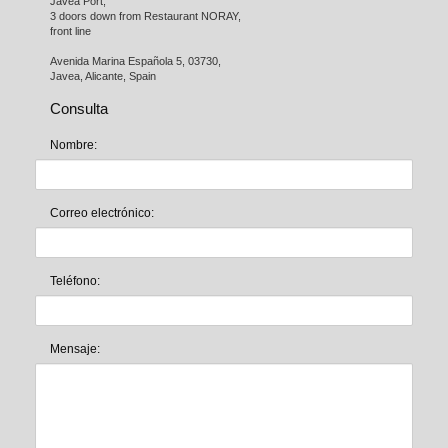
Javea Port, 

3 doors down from Restaurant NORAY,

front line

Avenida Marina Española 5, 03730,

Javea, Alicante, Spain
Consulta
Nombre:
Correo electrónico:
Teléfono:
Mensaje: