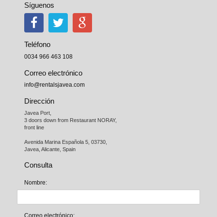
Síguenos
Teléfono
0034 966 463 108
Correo electrónico
info@rentalsjavea.com
Dirección
Javea Port, 

3 doors down from Restaurant NORAY,

front line

Avenida Marina Española 5, 03730,

Javea, Alicante, Spain
Consulta
Nombre:
Correo electrónico: