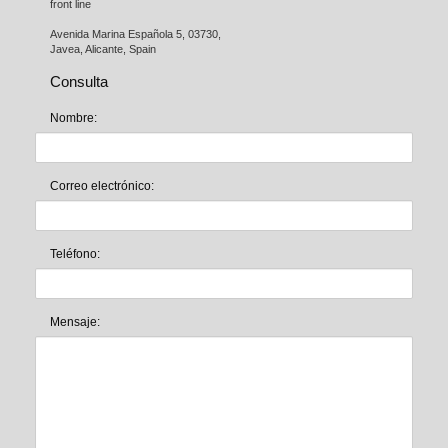
front line

Avenida Marina Española 5, 03730,

Javea, Alicante, Spain
Consulta
Nombre:
Correo electrónico:
Teléfono:
Mensaje: