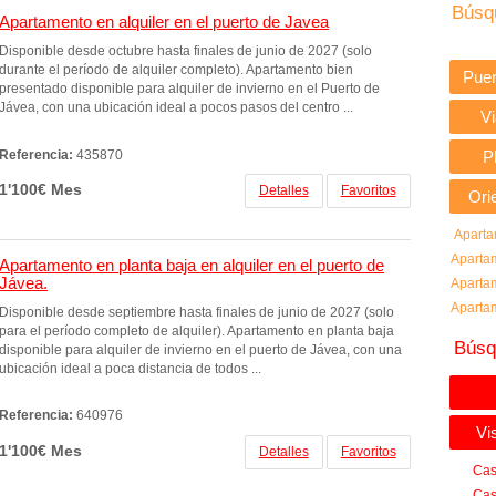
Búsq
Apartamento en alquiler en el puerto de Javea
Disponible desde octubre hasta finales de junio de 2027 (solo
durante el período de alquiler completo). Apartamento bien
Puer
presentado disponible para alquiler de invierno en el Puerto de
Jávea, con una ubicación ideal a pocos pasos del centro ...
V
Referencia:
435870
P
1'100€ Mes
Detalles
Favoritos
Ori
Aparta
Apartam
Apartamento en planta baja en alquiler en el puerto de
Jávea.
Apartam
Apartam
Disponible desde septiembre hasta finales de junio de 2027 (solo
para el período completo de alquiler). Apartamento en planta baja
Búsq
disponible para alquiler de invierno en el puerto de Jávea, con una
ubicación ideal a poca distancia de todos ...
Referencia:
640976
Vi
1'100€ Mes
Detalles
Favoritos
Cas
Cas