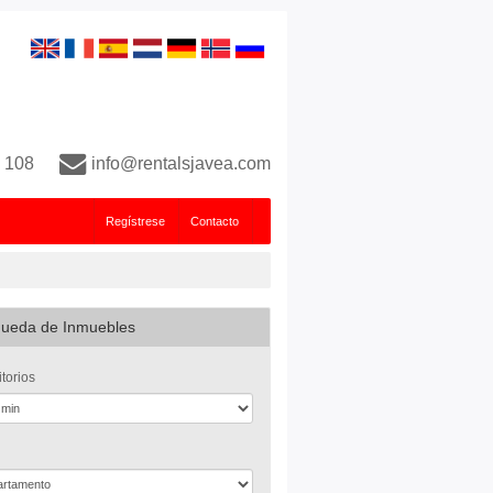
 108
info@rentalsjavea.com
Regístrese
Contacto
ueda de Inmuebles
torios