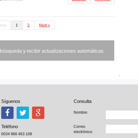
ious
1
2
Next »
 búsqueda y recibir actualizaciones automáticas
-
Síguenos
Consulta
Nombre:
Teléfono
Correo
electrónico:
0034 966 463 108