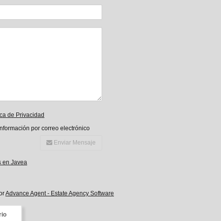
ica de Privacidad
información por correo electrónico
Enviar Mensaje
s en Javea
or
Advance Agent - Estate Agency Software
rio