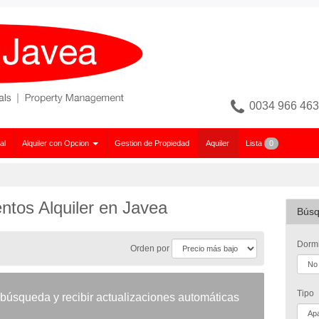
0034 966 463
al
Alquiler con Opcion
Gestion de Propiedad
Aquiler
Lista
0
ntos Alquiler en Javea
Búsq
Dormi
Orden por
Tipo
 búsqueda y recibir actualizaciones automáticas