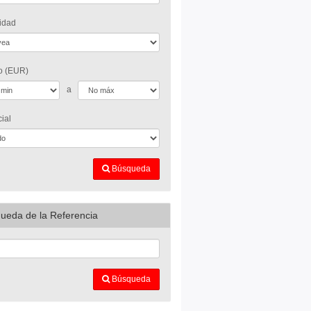
idad
o (EUR)
a
ial
Búsqueda
ueda de la Referencia
Búsqueda