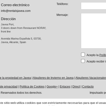
Teléfono:
Correo electrónico
info@rentalsjavea.com
Mensaje:
Dirección
Javea Port, 

3 doors down from Restaurant NORAY,

front line

Avenida Marina Española 5, 03730,

Javea, Alicante, Spain
Acepto la
Polít
Acepto recibir 
e la propiedad en Javea
|
Alquileres de Invierno en Javea
|
Alquileres Vacacionale
 de privacidad
|
Politica de Cookies
|
Google+
|
Enlaces
|
Direct
|
Contacto
 Reservados todos los derechos.
Impulsado p
te sitio web utiliza cookies que son estrictamente necesarias para que el usua