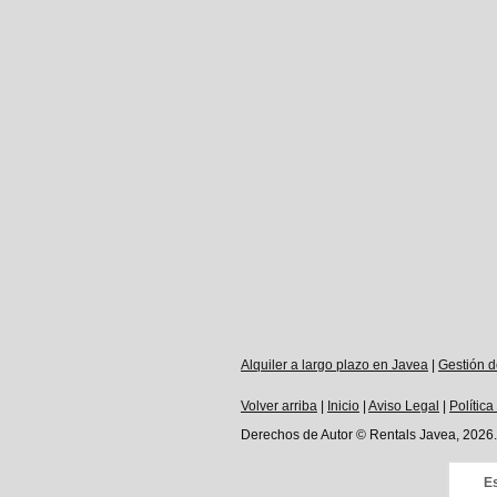
Alquiler a largo plazo en Javea
|
Gestión d
Volver arriba
|
Inicio
|
Aviso Legal
|
Política
Derechos de Autor © Rentals Javea, 2026.
Es