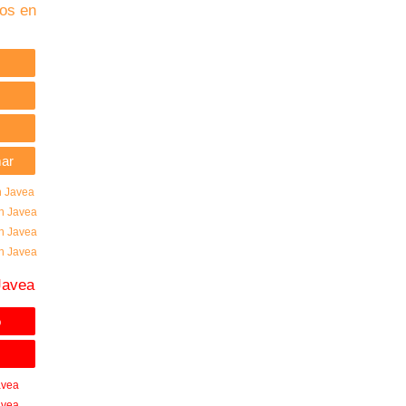
os en
mar
n Javea
en Javea
en Javea
en Javea
Javea
o
avea
avea