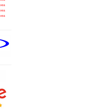
avea
avea
avea