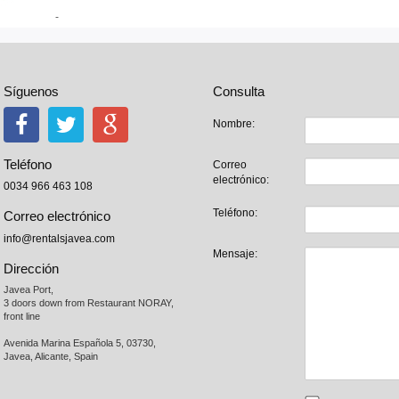
-
Síguenos
Consulta
Nombre:
Teléfono
Correo
electrónico:
0034 966 463 108
Teléfono:
Correo electrónico
info@rentalsjavea.com
Mensaje:
Dirección
Javea Port, 

3 doors down from Restaurant NORAY,

front line

Avenida Marina Española 5, 03730,

Javea, Alicante, Spain